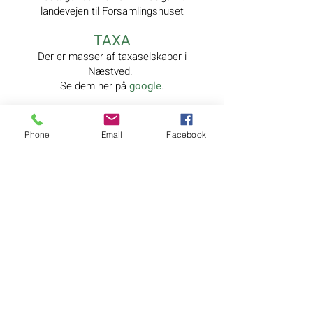
landevejen til Forsamlingshuset
TAXA
Der er masser af taxaselskaber i
Næstved.
Se dem her på
google
.
Phone
Email
Facebook
© 2021 Fodby Forsamlingshus · Søndervej 5 · Fodby · 4700 Næstved ·
Telefon:
28 14 10 33
(Mona) · e-mail:
fodbyforsamlingshus@gmail.com