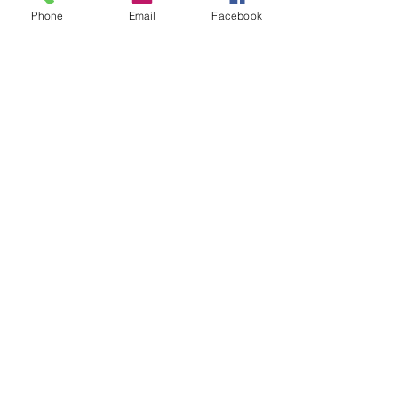
Phone
Email
Facebook
Mona Ingvordsen
Valgt ind 2017
Udlejningsansvarlig